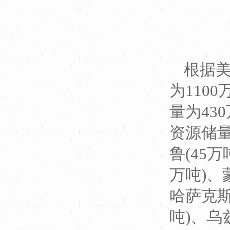
根据美
为110
量为43
资源储
鲁(45万
万吨)、
哈萨克斯
吨)、乌