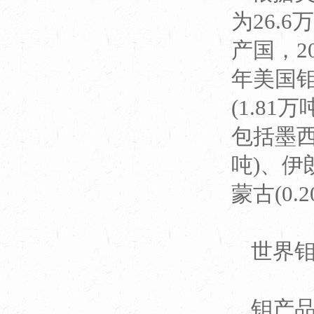
为26.
产国，2
年美国钼
(1.8
包括墨西哥
吨)、伊朗
蒙古(0.
世界
钼产