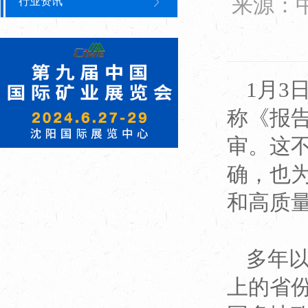
来源：
行业资讯
1月3
称《报
审。这
确，也
和高质
多年
上的省