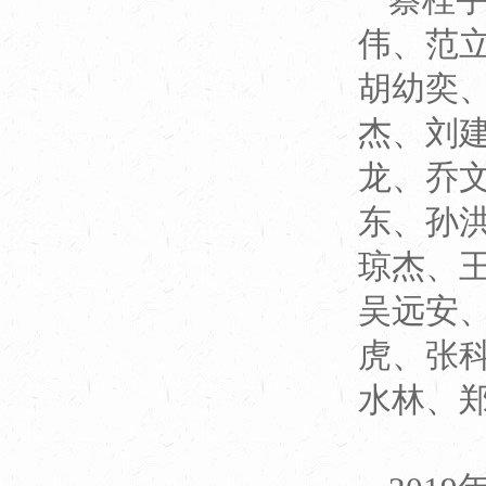
伟、范
胡幼奕
杰、刘
龙、乔
东、孙
琼杰、
吴远安
虎、张
水林、