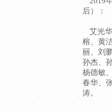
201
后）：
艾光
榕、黄
丽、刘
孙杰、
杨德敏
春华、
涛。