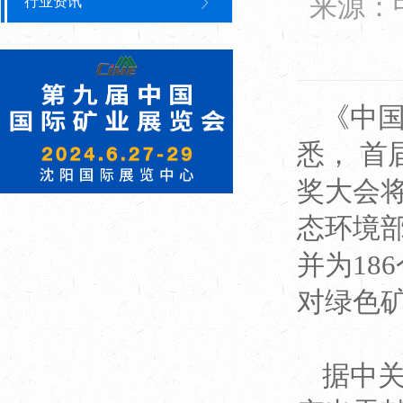
来源：
行业资讯
《中
悉， 
奖大会将
态环境
并为18
对绿色
据中