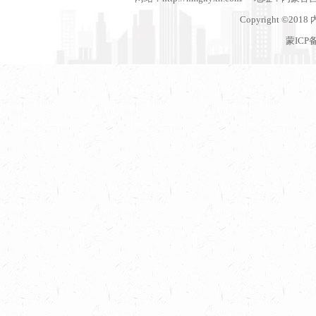
Copyright ©201
蒙ICP备