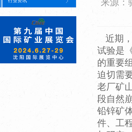
来源：
行业资讯
近期
试验是
的重要
迫切需要
老厂矿
段自然
铅锌矿
件、工