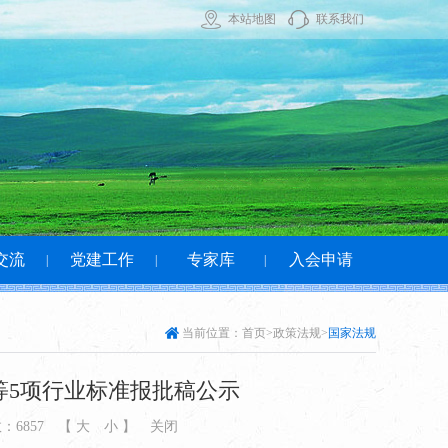
本站地图
联系我们
交流
党建工作
专家库
入会申请
|
|
|
当前位置：
首页
>政策法规>
国家法规
等5项行业标准报批稿公示
数：
6857
【
大
小
】
关闭