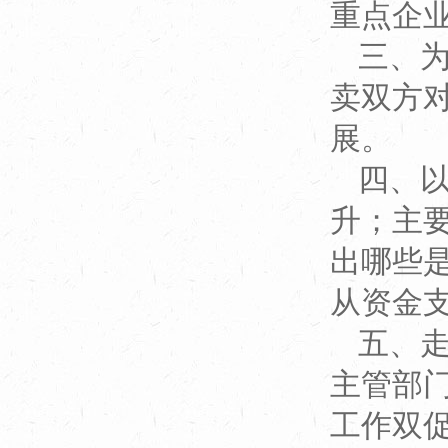
重点企
三、
卖双方
展。
四、
升；主
出哪些
从资金
五、
主管部
工作双