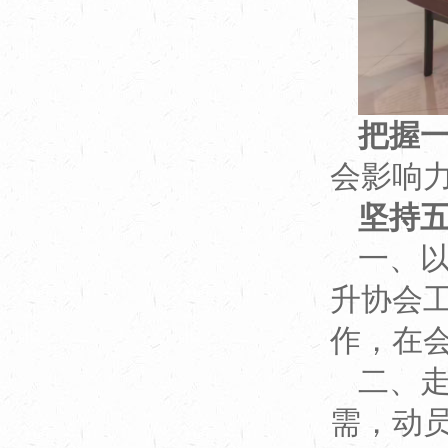
把握
会影响
坚持
一、
升协会
作，在
二、
需，动