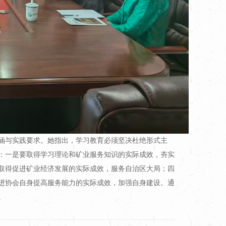
涵与实践要求。她指出，学习教育必须坚决杜绝形式主
：一是要取得学习理论和矿业服务知识的实际成效，夯实
取得促进矿业经济发展的实际成效，服务自治区大局；四
进协会自身提高服务能力的实际成效，加强自身建设。通
。