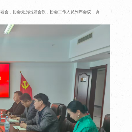
员部署会，协会党员出席会议，协会工作人员列席会议，协