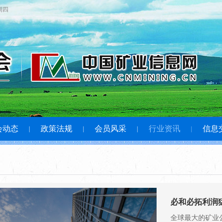
星期四
会动态
政策法规
会员风采
行业资讯
信息
|
|
|
|
必和必拓利润猛增
全球最大的矿业公