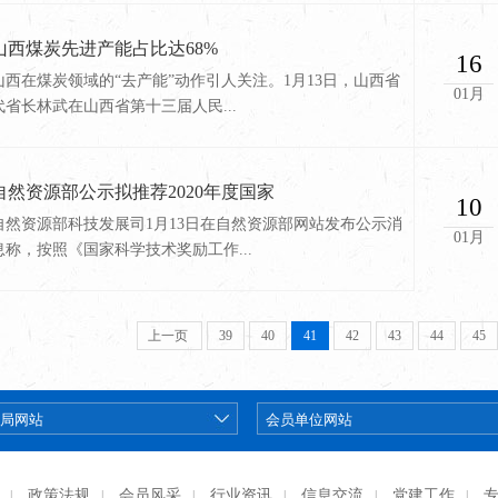
山西煤炭先进产能占比达68%
16
山西在煤炭领域的“去产能”动作引人关注。1月13日，山西省
01月
代省长林武在山西省第十三届人民...
自然资源部公示拟推荐2020年度国家
10
自然资源部科技发展司1月13日在自然资源部网站发布公示消
01月
息称，按照《国家科学技术奖励工作...
上一页
39
40
41
42
43
44
45
政策法规
会员风采
行业资讯
信息交流
党建工作
|
|
|
|
|
|